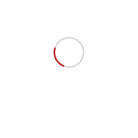
最新玩卡攻略 · 限時優惠通知
15+年實戰經驗分享
立即 Follow →
學生信用卡 推薦
Citi Rewards 信用卡迎新：獨
家送最高HK$6,498 禮品（批
卡後30日簽$4,000），購物娛
1
樂8.1X積分約3% 回贈
滙豐滙財金卡 HSBC Visa
Gold 申請資格：年薪