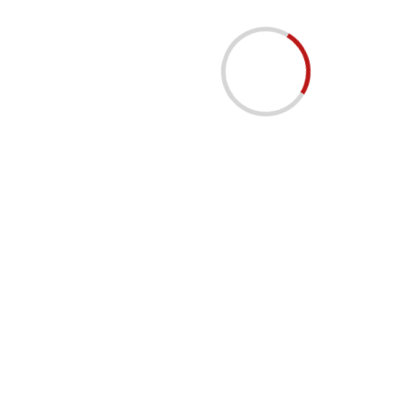
分繼續跌，形成惡性循環。
 TU，等 3 個月再申
係好工具，但工具要配合情況用。HK$30 萬以下、信貸正常、急需
條件同時符合，WeLend 係我目前見到市場上最快、最無痛的選擇。
免入息、免查 TU、即批係咪真？5 個常見誤解拆解
：「WeLend 係街邊財仔，好危險」
確：WeLend 係持牌放債人，受香港法律監管
港放債人牌照（0900/2025），投資者包括安聯集團、世界銀行旗下 
街邊財仔」係無牌、無監管的非法借貸——WeLend 係完全合法的 FinT
兩者性質完全不同。